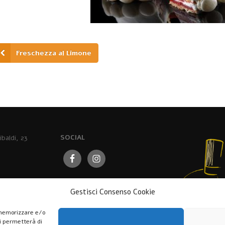
Freschezza al Limone
baldi, 23
SOCIAL
rato.it
Gestisci Consenso Cookie
73
r memorizzare e/o
ci permetterà di