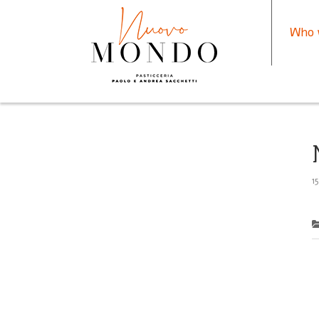
Who 
1