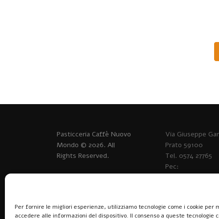
Pasticceria Caffè Nuovo
Via Giuseppe Gari
Mondo © 2026. All
Prato 59100
Rights Reserved.
Tel. 0574 27765
Pec:
p.sacchetti@webp
P.IVA 015452909
Per fornire le migliori esperienze, utilizziamo tecnologie come i cookie pe
accedere alle informazioni del dispositivo. Il consenso a queste tecnologie 