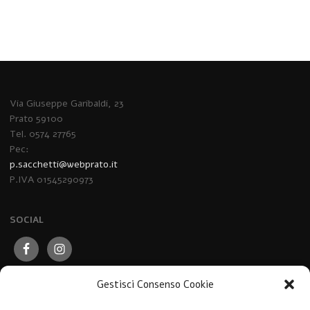
Via Giuseppe Garibaldi, 23
Prato 59100
Tel. 0574 27765
Pec:
p.sacchetti@webprato.it
P.IVA 01545290973
SOCIAL
Gestisci Consenso Cookie