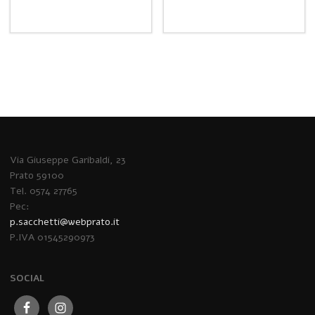
Via Giuseppe Garibaldi, 23
Prato 59100
Tel. 0574 27765
Pec:
p.sacchetti@webprato.it
P.IVA 01545290973
SOCIAL