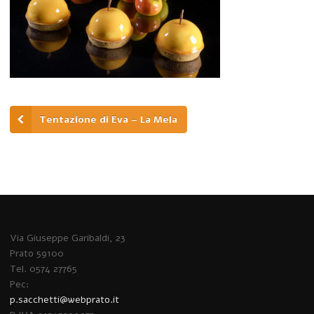
Tentazione di Eva – La Mela
Via Giuseppe Garibaldi, 23
Prato 59100
Tel. 0574 27765
Pec:
p.sacchetti@webprato.it