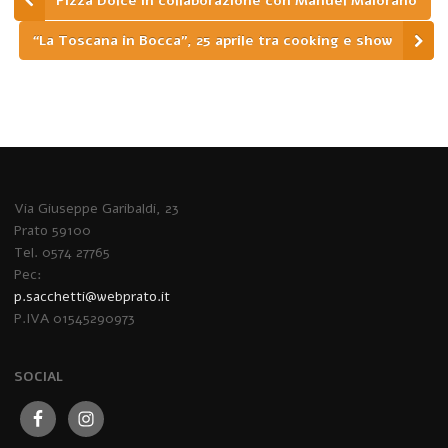
Pizza Dolce in collaborazione con Manuel Maiorano
“La Toscana in Bocca”, 25 aprile tra cooking e show
Via Giuseppe Garibaldi, 23
Prato 59100
Tel. 0574 27765
Pec:
p.sacchetti@webprato.it
P.IVA 01545290973
SOCIAL