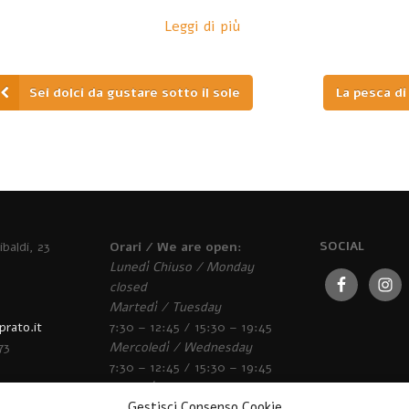
Leggi di più
Sei dolci da gustare sotto il sole
La pesca di
baldi, 23
Orari / We are open:
SOCIAL
Lunedì Chiuso / Monday
closed
Martedì / Tuesday
rato.it
7:30 – 12:45 / 15:30 – 19:45
73
Mercoledì / Wednesday
7:30 – 12:45 / 15:30 – 19:45
Giovedì / Thursday
Gestisci Consenso Cookie
7:30 – 12:45 / 15:30 – 19:45