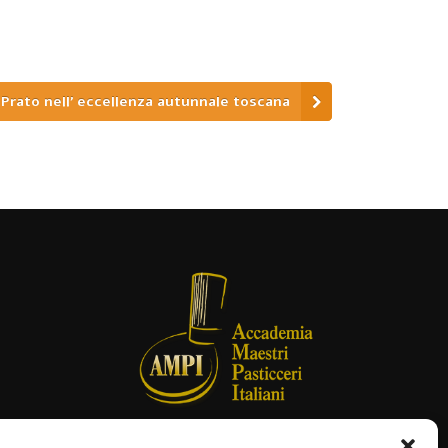
 Prato nell’ eccellenza autunnale toscana