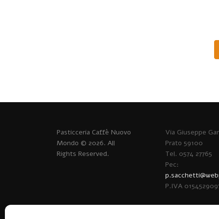
Pasticceria Caffè Nuovo
Via Giuseppe Gari
Mondo © 2026. All
Prato 59100
Rights Reserved.
Tel. 0574 27765
Pec:
p.sacchetti@webp
P.IVA 015452909