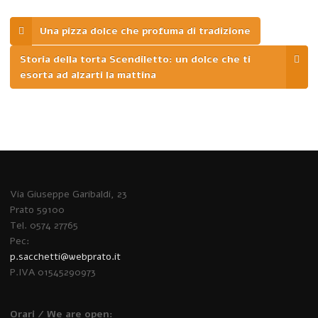
Una pizza dolce che profuma di tradizione
Storia della torta Scendiletto: un dolce che ti
esorta ad alzarti la mattina
Via Giuseppe Garibaldi, 23
Prato 59100
Tel. 0574 27765
Pec:
p.sacchetti@webprato.it
P.IVA 01545290973
Orari / We are open: